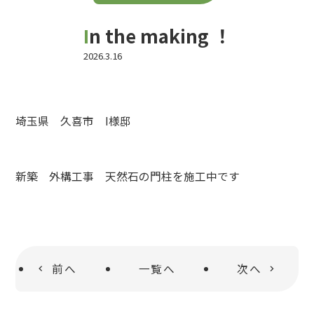
よくある質問
In the making ！
2026.3.16
お問い合わせ
埼玉県 久喜市 I様邸
お電話でのお問い合わせ
0480-48-6665
新築 外構工事 天然石の門柱を施工中です
前へ
一覧へ
次へ